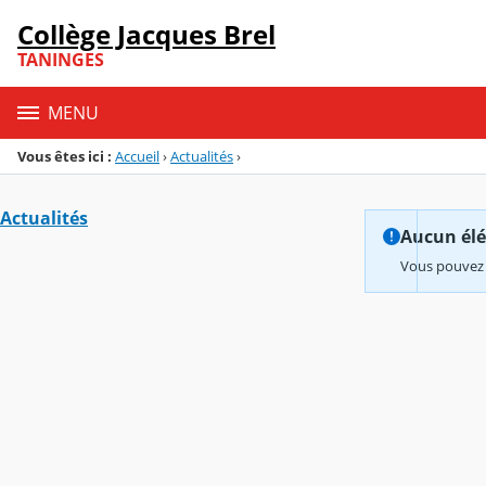
Panneau de gestion des cookies
Collège Jacques Brel
Menu de la rubrique
Contenu
TANINGES
MENU
Vous êtes ici :
Accueil
›
Actualités
›
Actualités
Aucun élém
Vous pouvez 